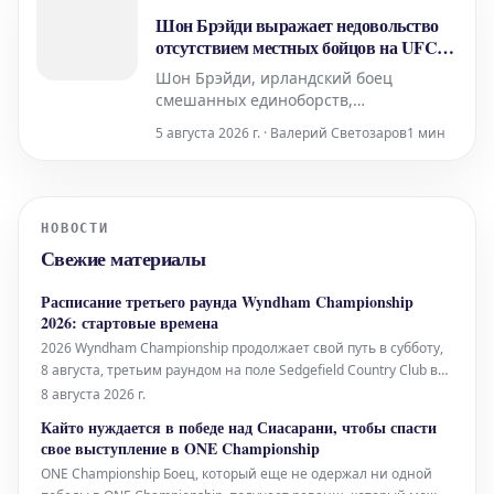
боя из-за рассечения, которое, по
Шон Брэйди выражает недовольство
словам врачей, могло привести к
отсутствием местных бойцов на UFC
330
Шон Брэйди, ирландский боец
смешанных единоборств,
выступающий в Абсолютном
5 августа 2026 г. · Валерий Светозаров
1 мин
бойцовском чемпионате (UFC),
выразил свое разочарование по
поводу состава предстоящего турнира
UFC 330. Несмотря на то, что
НОВОСТИ
мероприятие пройдет в Лондоне,
Свежие материалы
Брэйди считает, что на карде
недостаточно представлено местных
Расписание третьего раунда Wyndham Championship
2026: стартовые времена
2026 Wyndham Championship продолжает свой путь в субботу,
8 августа, третьим раундом на поле Sedgefield Country Club в
Северной Каролине. Полное расписание стартовых времен
8 августа 2026 г.
для третьего раунда в субботу можно найти ниже. Wyndham
Кайто нуждается в победе над Сиасарани, чтобы спасти
Championship, третий р
свое выступление в ONE Championship
ONE Championship Боец, который еще не одержал ни одной