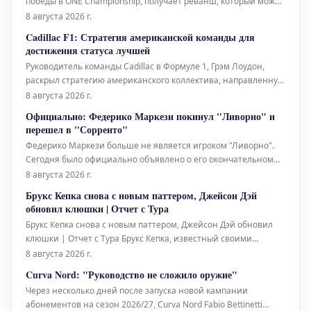
победы в ONE Championship, получает реванш, который может
определить всю его карьеру в промоушене. Гарантированный
8 августа 2026 г.
шанс сразиться с действующим чемпионом ONE в полулегко
Cadillac F1: Стратегия американской команды для
достижения статуса лучшей
Руководитель команды Cadillac в Формуле 1, Грэм Лоудон,
раскрыл стратегию американского коллектива, направленную
на становление "лучшей командой" в спорте и привлечение
8 августа 2026 г.
ведущих специалистов. Первый сезон Cadillac в Формуле 1
Официально: Федерико Маркези покинул "Ливорно" и
стал периодом роста, обучения и развития.
перешел в "Сорренто"
Федерико Маркези больше не является игроком "Ливорно".
Сегодня было официально объявлено о его окончательном
трансфере в "Сорренто". Маркези, родившийся в Бергамо 27
8 августа 2026 г.
лет назад, уже вчера был представлен новой командой, а
Брукс Кепка снова с новым паттером, Джейсон Дэй
сегодня информацию подтвердил и "Ливорно", пожелав
обновил клюшки | Отчет с Тура
игроку удачи
Брукс Кепка снова с новым паттером, Джейсон Дэй обновил
клюшки | Отчет с Тура Брукс Кепка, известный своими
частыми сменами паттера, вновь продемонстрировал
8 августа 2026 г.
изменения в своей экипировке на турнире Wyndham
Curva Nord: "Руководство не сложило оружие"
Championship. На этот раз его выбор пал на новый mallet-
Через несколько дней после запуска новой кампании
паттер Teryl
абонементов на сезон 2026/27, Curva Nord Fabio Bettinetti