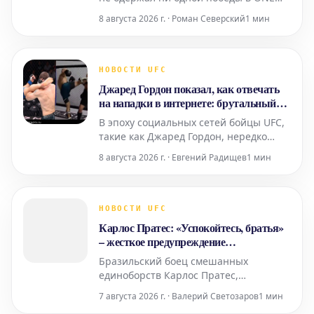
Championship, получает реванш,
8 августа 2026 г. · Роман Северский
1 мин
который может определить всю его
карьеру в промоушене.
Гарантированный шанс сразиться с
действующим чемпионом ONE в
НОВОСТИ UFC
полулегко
Джаред Гордон показал, как отвечать
на нападки в интернете: брутальный
спарринг с троллем
В эпоху социальных сетей бойцы UFC,
такие как Джаред Гордон, нередко
сталкиваются с критикой и
8 августа 2026 г. · Евгений Радищев
1 мин
насмешками со стороны онлайн-
пользователей. Ажиотаж вокруг ставок
на смешанные единоборства в
последние годы лишь усилил
НОВОСТИ UFC
напряжение между некоторыми
Карлос Пратес: «Успокойтесь, братья»
фанатами и спортсменами. Гордо
– жесткое предупреждение
претендентам на титул в полусреднем
Бразильский боец смешанных
весе
единоборств Карлос Пратес,
занимающий высокие позиции в
7 августа 2026 г. · Валерий Светозаров
1 мин
рейтинге полусреднего веса,