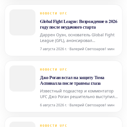
направил свое обращение другим
претендентам на чемпионский пояс. В
своем сообщении он призывает своих
НОВОСТИ UFC
соперников к сдержанности и
Global Fight League: Возрождение в 2026
спокойствию, намекая на
году после неудачного старта
неизбежность будущих поединко
Даррен Оуэн, основатель Global Fight
League (GFL), анонсировал
амбициозный план по перезапуску
7 августа 2026 г. · Валерий Светозаров
1 мин
лиги осенью 2026 года. Это решение
последовало за крайне неудачным
запуском GFL, который оказался далек
от заявленных ожиданий. Оуэн
НОВОСТИ UFC
признал, что первоначальная
Джо Роган встал на защиту Тома
попытка вывести GFL на рынок стол
Аспиналла после травмы глаза
Известный подкастер и комментатор
UFC Джо Роган решительно выступил
в защиту бойца Тома Аспиналла,
6 августа 2026 г. · Валерий Светозаров
1 мин
столкнувшегося с критикой после
травмы глаза, полученной во время
поединка на турнире UFC 295.
Аспиналл был вынужден отказаться от
НОВОСТИ UFC