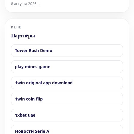
выпустила заявление с анализом и критикой последних
8 августа 2026 г.
решений руководства клуба Livorno под председательством
Джоэла Эскиуа. Новая кампания абонементов была названа
ультрас очередным доказате
МЕНЮ
Партнёры
Tower Rush Demo
play mines game
1win original app download
1win coin flip
1xbet uae
Новости Serie A