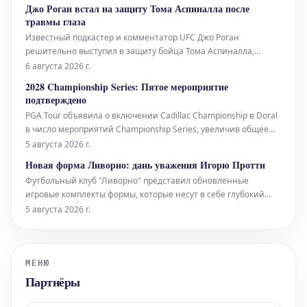
Джо Роган встал на защиту Тома Аспиналла после
травмы глаза
Известный подкастер и комментатор UFC Джо Роган
решительно выступил в защиту бойца Тома Аспиналла,
столкнувшегося с критикой после травмы глаза, полученной
6 августа 2026 г.
во время поединка на турнире UFC 295. Аспиналл был
2028 Championship Series: Пятое мероприятие
вынужден отказаться от боя из-за рассечения, которое, по
подтверждено
словам врачей, могло привести к
PGA Tour объявила о включении Cadillac Championship в Doral
в число мероприятий Championship Series, увеличив общее
количество подтвержденных событий до пяти.
5 августа 2026 г.
Новая форма Ливорно: дань уважения Игорю Протти
Футбольный клуб "Ливорно" представил обновленные
игровые комплекты формы, которые несут в себе глубокий
смысл. На задней стороне воротника каждой футболки
5 августа 2026 г.
размещена цифра '10'. Этот, казалось бы, простой элемент,
несет в себе огромное значение для клуба и его
болельщиков, являясь данью уважения
МЕНЮ
Партнёры