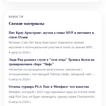
скорость и точность. Бой завершился
очень быстро, заставив зрителей
затаить дыхание. Ключевые моменты:
НОВОСТИ
Невероятная скорость: Медич
Свежие материалы
продемонстрировал молниеносные
удары, кот
Пит Кроу-Армстронг: шутки о гонке MVP и питчинге в
стиле Отани
Ветеран Cubs Пит Кроу-Армстронг поделился своими
мыслями о потенциальном участии в гонке за звание MVP
Национальной лиги. На вопрос о том, что ему нужно сделать,
6 августа 2026 г.
чтобы достичь такого уровня, он с юмором ответил, что,
Энди Рид развеял слухи о "теле отца" Трэвиса Келси на
возможно, ему придется начать подавать мячи. Эта шутка,
тренировочном сборе "Чифс"
вероятно, являет
Несмотря на насыщенное межсезонье, связанное с
отношениями с поп-звездой Тейлор Свифт, звездный тайт-
энд Трэвис Келси прибыл на тренировочный сбор "Канзас-
6 августа 2026 г.
Сити Чифс" в отличной форме. Главный тренер Энди Рид
Отмена турнира PGA Tour в Мемфисе: что известно
прокомментировал возникшую полемику вокруг его
Мемфис, который с 2022 года принимал один из этапов плей-
физической подготовки.
офф PGA Tour, не будет проводить турнир серии Championship
Series.
6 августа 2026 г.