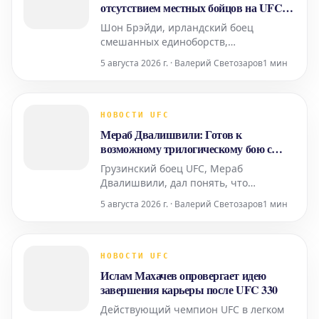
словам врачей, могло привести к
отсутствием местных бойцов на UFC
330
Шон Брэйди, ирландский боец
смешанных единоборств,
выступающий в Абсолютном
5 августа 2026 г. · Валерий Светозаров
1 мин
бойцовском чемпионате (UFC),
выразил свое разочарование по
поводу состава предстоящего турнира
UFC 330. Несмотря на то, что
НОВОСТИ UFC
мероприятие пройдет в Лондоне,
Мераб Двалишвили: Готов к
Брэйди считает, что на карде
возможному трилогическому бою с
недостаточно представлено местных
Петром Яном
Грузинский боец UFC, Мераб
Двалишвили, дал понять, что
находится в отличной форме и
5 августа 2026 г. · Валерий Светозаров
1 мин
полностью готов к предстоящим
вызовам. Спортсмен, чья карьера
стремительно идет вверх, намекнул на
возможность очередного поединка
НОВОСТИ UFC
против российского бойца Петра Яна,
Ислам Махачев опровергает идею
с которым у него уже было два
завершения карьеры после UFC 330
напряженных п
Действующий чемпион UFC в легком