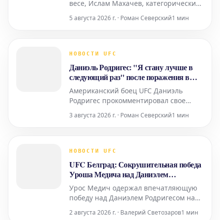
весе, Ислам Махачев, категорически
отверг предположения о том, что он
5 августа 2026 г. · Роман Северский
1 мин
планирует завершить свою карьеру
после потенциального турнира UFC
330. Он выразил уверенность в своем
намерении продолжать выступать в
НОВОСТИ UFC
октагоне в течение продолжительного
Даниэль Родригес: "Я стану лучше в
времени. Махачев,
следующий раз" после поражения в
Белграде
Американский боец UFC Даниэль
Родригес прокомментировал свое
досадное поражение от сербского
3 августа 2026 г. · Роман Северский
1 мин
спортсмена Уроша Медича на
турнире в Белграде. Поединок
завершился досрочно в первом
раунде, оставив Родригеса
НОВОСТИ UFC
разочарованным, но не сломленным.
UFC Белград: Сокрушительная победа
"Я разочарован результатом, но я все
Уроша Медича над Даниэлем
еще горжусь те
Родригесом
Урос Медич одержал впечатляющую
победу над Даниэлем Родригесом на
турнире UFC в Белграде,
2 августа 2026 г. · Валерий Светозаров
1 мин
продемонстрировав невероятную