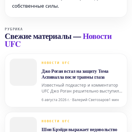
собственные силы.
РУБРИКА
Свежие материалы
—
Новости
UFC
НОВОСТИ UFC
Джо Роган встал на защиту Тома
Аспиналла после травмы глаза
Известный подкастер и комментатор
UFC Джо Роган решительно выступил
в защиту бойца Тома Аспиналла,
6 августа 2026 г. · Валерий Светозаров
1 мин
столкнувшегося с критикой после
травмы глаза, полученной во время
поединка на турнире UFC 295.
Аспиналл был вынужден отказаться от
НОВОСТИ UFC
боя из-за рассечения, которое, по
Шон Брэйди выражает недовольство